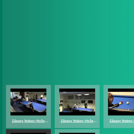
Zápasy Vrabec–Hošek a Böhm–Faus – část 1
Zápasy Vrabec–Hošek a Böhm–Faus – část 2