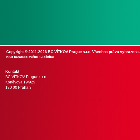
Copyright © 2011-2026 BC VÍTKOV Prague s.r.o. Všechna práva vyhrazena.
Klub karambolového kulečníku
Kontakt:
BC VÍTKOV Prague s.r.o.
Koněvova 19/929
130 00 Praha 3