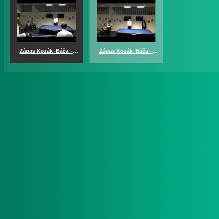
Zápas Kozák–Báča – část 1
Zápas Kozák–Báča – část 2