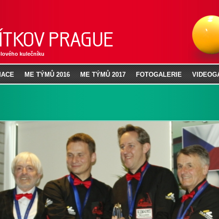
lového kulečníku
MACE
ME TÝMŮ 2016
ME TÝMŮ 2017
FOTOGALERIE
VIDEOG