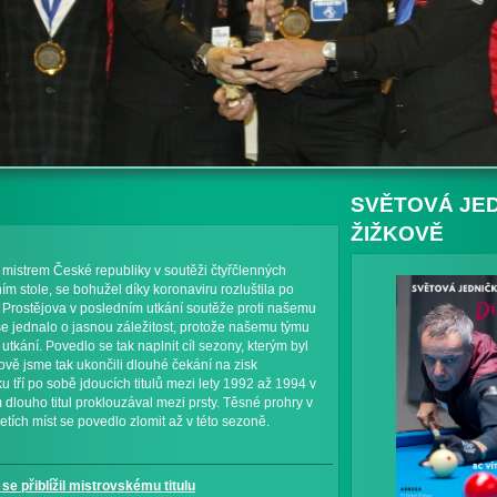
SVĚTOVÁ JED
ŽIŽKOVĚ
 mistrem České republiky v soutěži čtyřčlenných
m stole, se bohužel díky koronaviru rozluštila po
a Prostějova v posledním utkání soutěže proti našemu
e jednalo o jasnou záležitost, protože našemu týmu
utkání. Povedlo se tak naplnit cíl sezony, kterým byl
ově jsme tak ukončili dlouhé čekání na zisk
ku tří po sobě jdoucích titulů mezi lety 1992 až 1994 v
dlouho titul proklouzával mezi prsty. Těsné prohry v
tích míst se povedlo zlomit až v této sezoně.
se přiblížil mistrovskému titulu