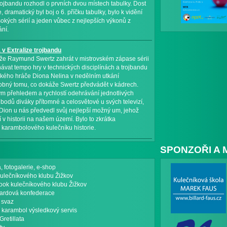
rojbandu rozhodl o prvních dvou místech tabulky. Dost
 dramatický byl boj o 6. příčku tabulky, bylo k vidění
okých sérií a jeden vůbec z nejlepších výkonů z
ání.
v Extralize trojbandu
káže Raymund Swertz zahrát v mistrovském zápase sérii
návat tempo hry v technických disciplínách a trojbandu
ského hráče Diona Nelina v nedělním utkání
dobný tomu, co dokáže Swertz předvádět v kádrech.
ým přehledem a rychlostí odehrávání jednotlivých
bodů diváky přítomné a celosvětové u svých televizí,
. Dion u nás předvedl svůj nejlepší možný um, jehož
v historii na našem území. Bylo to zkrátka
ů karambolového kulečníku historie.
SPONZOŘI A 
a, fotogalerie, e-shop
ulečníkového klubu Žižkov
ok kulečníkového klubu Žižkov
iardová konfederace
 svaz
karambol výsledkový servis
Gretillata