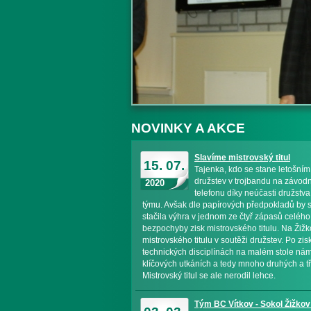
NOVINKY A AKCE
Slideshow 1
Slavíme mistrovský titul
15. 07.
Tajenka, kdo se stane letošním
družstev v trojbandu na závodní
2020
telefonu díky neúčasti družstv
týmu. Avšak dle papírových předpokladů by s
stačila výhra v jednom ze čtyř zápasů celého 
bezpochyby zisk mistrovského titulu. Na Žižk
mistrovského titulu v soutěži družstev. Po zis
technických disciplínách na malém stole nám 
klíčových utkáních a tedy mnoho druhých a tře
Mistrovský titul se ale nerodil lehce.
Slideshow 2
Tým BC Vítkov - Sokol Žižkov 