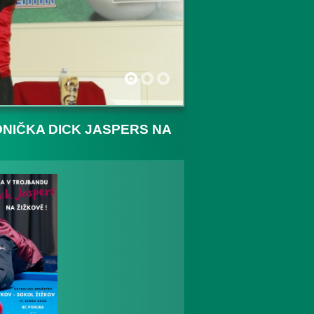
1
2
3
NIČKA DICK JASPERS NA