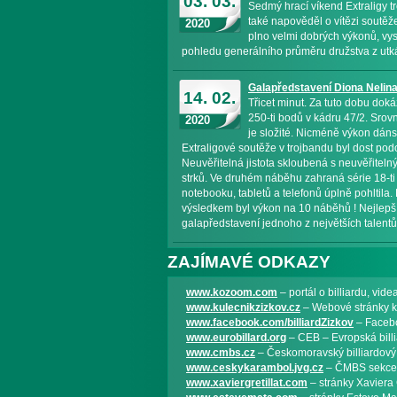
03. 03.
Sedmý hrací víkend Extraligy t
také napověděl o vítězi soutěže,
2020
plno velmi dobrých výkonů, vys
pohledu generálního průměru družstva z utk
Galapředstavení Diona Nelina 
14. 02.
Třicet minut. Za tuto dobu do
250-ti bodů v kádru 47/2. Srov
2020
je složité. Nicméně výkon dán
Extraligové soutěže v trojbandu byl dost po
Neuvěřitelná jistota skloubená s neuvěřiteln
strků. Ve druhém náběhu zahraná série 18-ti 
notebooku, tabletů a telefonů úplně pohltila
výsledkem byl výkon na 10 náběhů ! Nejlepší 
galapředstavení jednoho z největších talent
ZAJÍMAVÉ ODKAZY
www.kozoom.com
– portál o billiardu, vide
www.kulecnikzizkov.cz
– Webové stránky k
www.facebook.com/billiardZizkov
– Facebo
www.eurobillard.org
– CEB – Evropská bill
www.cmbs.cz
– Českomoravský billiardový
www.ceskykarambol.jvg.cz
– ČMBS sekce 
www.xaviergretillat.com
– stránky Xaviera 