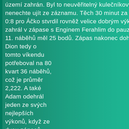
území zahrán. Byl to neuvěřitelný kulečníkový
nenechte ujít ze záznamu. Těch 30 minut za 
0:8 pro Áčko stvrdil rovněž velice dobrým 
zahrál v zápase s Enginem Ferahlim do pauzy
11. náběhů měl 25 bodů. Zápas nakonec doh
Dion
tedy o
tomto víkendu
potřeboval na 80
kvart 36 náběhů,
což je průměr
2,222. A také
Adam odehrál
jeden ze svých
nejlepších
výkonů, když ze