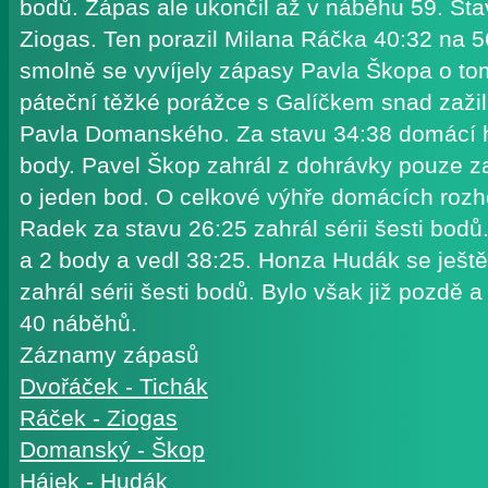
bodů. Zápas ale ukončil až v náběhu 59. Stav
Ziogas. Ten porazil Milana Ráčka 40:32 na 
smolně se vyvíjely zápasy Pavla Škopa o to
páteční těžké porážce s Galíčkem snad zažil 
Pavla Domanského. Za stavu 34:38 domácí h
body. Pavel Škop zahrál z dohrávky pouze za
o jeden bod. O celkové výhře domácích roz
Radek za stavu 26:25 zahrál sérii šesti bodů.
a 2 body a vedl 38:25. Honza Hudák se ještě 
zahrál sérii šesti bodů. Bylo však již pozdě 
40 náběhů.
Záznamy zápasů
Dvořáček - Tichák
Ráček - Ziogas
Domanský - Škop
Hájek - Hudák