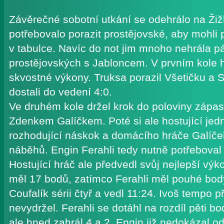
Závěrečné sobotní utkání se odehrálo na Ži
potřebovalo porazit prostějovské, aby mohli
v tabulce. Navíc do not jim mnoho nehrála p
prostějovských s Jabloncem. V prvním kole h
skvostné výkony. Truksa porazil Všetičku a
dostali do vedení 4:0.
Ve druhém kole držel krok do poloviny záp
Zdenkem Galíčkem. Poté si ale hostující jed
rozhodující náskok a domácího hráče Galíček
náběhů. Engin Ferahli tedy nutně potřeboval 
Hostující hráč ale předvedl svůj nejlepší vý
měl 17 bodů, zatímco Ferahli měl pouhé bod
Coufalík sérii čtyř a vedl 11:24. Ivoš tempo 
nevydržel. Ferahli se dotáhl na rozdíl pěti b
ale hned zahrál 4 a 2. Engin již nedokázal 