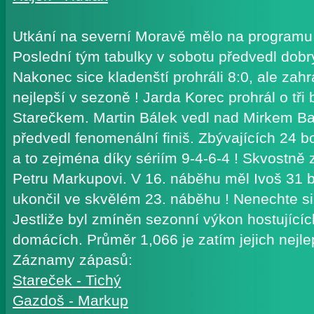
Utkání na severní Moravě mělo na programu
Poslední tým tabulky v sobotu předvedl dobr
Nakonec sice kladenští prohráli 8:0, ale zah
nejlepší v sezoně ! Jarda Korec prohrál o tř
Starečkem. Martin Bálek vedl nad Mirkem Bač
předvedl fenomenální finiš. Zbývajících 24 
a to zejména díky sériím 9-4-6-4 ! Skvostně 
Petru Markupovi. V 16. náběhu měl Ivoš 31 
ukončil ve skvělém 23. náběhu ! Nenechte si
Jestliže byl zmíněn sezonní výkon hostujících
domácích. Průměr 1,066 je zatím jejich nejl
Záznamy zápasů:
Stareček - Tichý
Gazdoš - Markup