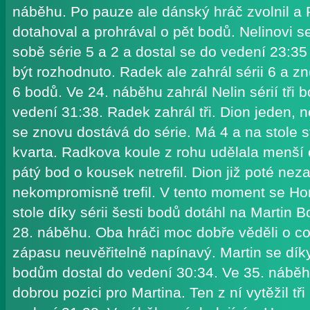
náběhu. Po pauze ale dánský hráč zvolnil a
dotahoval a prohrával o pět bodů. Nelinovi s
sobě série 5 a 2 a dostal se do vedení 23:3
být rozhodnuto. Radek ale zahrál sérii 6 a 
6 bodů. Ve 24. náběhu zahrál Nelin sérií tři 
vedení 31:38. Radek zahrál tři. Dion jeden,
se znovu dostává do série. Má 4 a na stole s
kvarta. Radkova koule z rohu udělala menší o
pátý bod o kousek netrefil. Dion již poté ne
nekompromisně trefil. V tento moment se Ho
stole díky sérii šesti bodů dotáhl na Martin 
28. náběhu. Oba hráči moc dobře věděli o co 
zápasu neuvěřitelně napínavý. Martin se dí
bodům dostal do vedení 30:34. Ve 35. náběh
dobrou pozici pro Martina. Ten z ní vytěžil tř