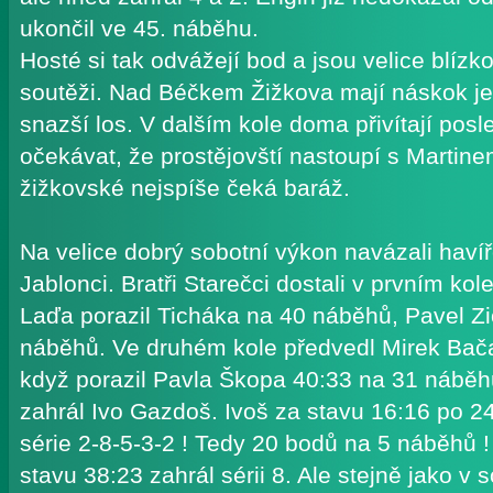
ukončil ve 45. náběhu.
Hosté si tak odvážejí bod a jsou velice blízko
soutěži. Nad Béčkem Žižkova mají náskok j
snazší los. V dalším kole doma přivítají pos
očekávat, že prostějovští nastoupí s Martin
žižkovské nejspíše čeká baráž.
Na velice dobrý sobotní výkon navázali havířov
Jablonci. Bratři Starečci dostali v prvním kol
Laďa porazil Ticháka na 40 náběhů, Pavel Z
náběhů. Ve druhém kole předvedl Mirek Bača
když porazil Pavla Škopa 40:33 na 31 nábě
zahrál Ivo Gazdoš. Ivoš za stavu 16:16 po 2
série 2-8-5-3-2 ! Tedy 20 bodů na 5 náběhů 
stavu 38:23 zahrál sérii 8. Ale stejně jako v 