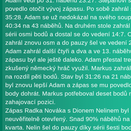
Adam vedl po 31. náběhu 23:27. Štěpánovi 
povedlo otočit vývoj zápasu. Po sobě zahrál s
35:28. Adam se už nedokázal na svého soupe
40:34 na 43 náběhů. Na druhém stole zahrá
sérii osmi bodů a dostal se do vedení 14:7. O
zahrál znovu osm a do pauzy šel ve vedení 
Adam zahrál další čtyři a dva a ve 13. nábě
zápasu byl ale ještě daleko. Adam přestal tr
zkušený německý hráč využil. Markus zahrál tř
na rozdíl pěti bodů. Stav byl 31:26 na 21 n
byl znovu lepší Adam a zápas se mu povedl
body dohrát. Markus potřeboval deset bodů n
zahajovací pozici.
Zápas Radka Nováka s Dionem Nelinem byl 
neuvěřitelně otevřený. Snad 90% náběhů na 
kvarta. Nelin šel do pauzy díky sérii šesti b