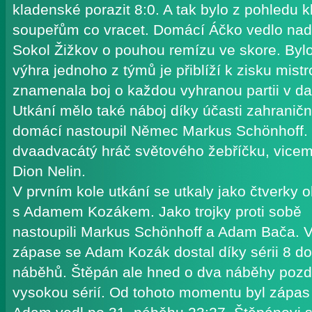
kladenské porazit 8:0. A tak bylo z pohledu
soupeřům co vracet. Domácí Áčko vedlo nad
Sokol Žižkov o pouhou remízu ve skore. Bylo
výhra jednoho z týmů je přiblíží k zisku mist
znamenala boj o každou vyhranou partii v d
Utkání mělo také náboj díky účasti zahraničn
domácí nastoupil Němec Markus Schönhoff. Z
dvaadvacátý hráč světového žebříčku, vicemi
Dion Nelin.
V prvním kole utkání se utkaly jako čtverky
s Adamem Kozákem. Jako trojky proti sobě
nastoupili Markus Schönhoff a Adam Bača.
zápase se Adam Kozák dostal díky sérii 8 do
náběhů. Štěpán ale hned o dva náběhy pozděj
vysokou sérií. Od tohoto momentu byl zápas