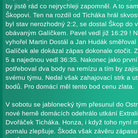
by jistě rád co nejrychleji zapomněl. A to sa
Škopovi. Ten na rozdíl od Ticháka hrál skvos
byl stav nerozhodný 2:2, se dostal Škop do
obávaným Galíčkem. Pavel vedl již 16:29 ! N
vyhořel Martin Dostál a Jan Hudák směřoval 
Galíček ale dokázal zápas dokonale otočit. Za
5 a najednou vedl 36:35. Nakonec jako první
potřeboval dva body na remízu a tím by zajist
svému týmu. Nedal však zahajovací strk a ut
bodů. Pro domácí měl tento bod cenu zlata.
V sobotu se jablonecký tým přesunul do Ostr
nové herně domácích odehrálo utkání Extralig
Dvořáček Ticháka. Honza, i když toho nyní 
pomalu zlepšuje. Škoda však závěru zápasu