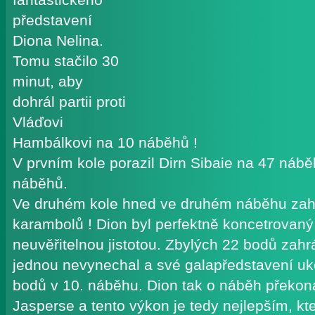
představení
Diona Nelina.
Tomu stačilo 30
minut, aby
dohrál partii proti
Vláďovi
Hambálkovi na 10 náběhů !
V prvním kole porazil Dirn Sibaie na 47 náb
náběhů.
Ve druhém kole hned ve druhém náběhu zahrál
karambolů ! Dion byl perfektně koncetrovaný 
neuvěřitelnou jistotou. Zbylých 22 bodů zahr
jednou nevynechal a své galapředstavení ukonč
bodů v 10. náběhu. Dion tak o náběh překon
Jasperse a tento výkon je tedy nejlepším, k