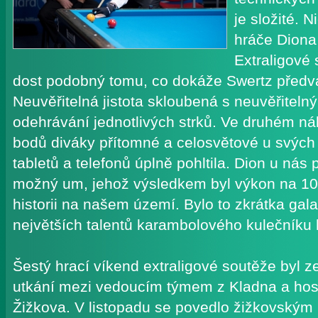
je složité.
hráče Diona
Extraligové 
dost podobný tomu, co dokáže Swertz předv
Neuvěřitelná jistota skloubená s neuvěřiteln
odehrávání jednotlivých strků. Ve druhém ná
bodů diváky přítomné a celosvětové u svých 
tabletů a telefonů úplně pohltila. Dion u nás 
možný um, jehož výsledkem byl výkon na 10 
historii na našem území. Bylo to zkrátka gal
největších talentů karambolového kulečníku h
Šestý hrací víkend extraligové soutěže byl
utkání mezi vedoucím týmem z Kladna a hos
Žižkova. V listopadu se povedlo žižkovským