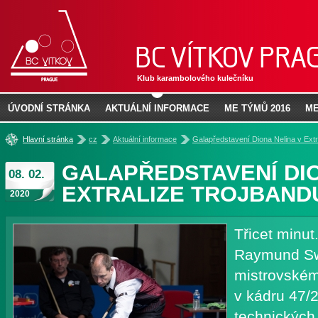
Klub karambolového kulečníku
ÚVODNÍ STRÁNKA
AKTUÁLNÍ INFORMACE
ME TÝMŮ 2016
ME
»
»
»
Hlavní stránka
cz
Aktuální informace
Galapředstavení Diona Nelina v Extr
GALAPŘEDSTAVENÍ DIO
08. 02.
EXTRALIZE TROJBAND
2020
Třicet minut
Raymund Swe
mistrovském
v kádru 47/
technických 