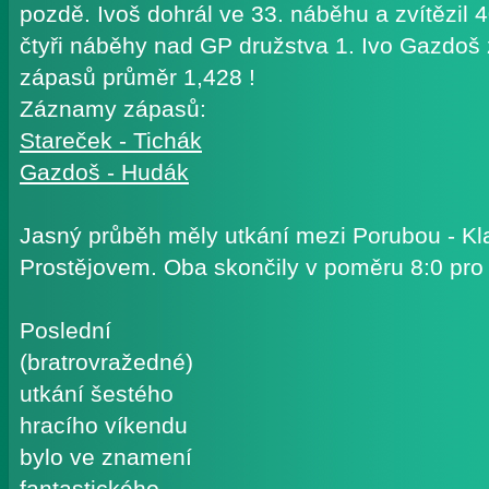
pozdě. Ivoš dohrál ve 33. náběhu a zvítězil 
čtyři náběhy nad GP družstva 1. Ivo Gazdoš
zápasů průměr 1,428 !
Záznamy zápasů:
Stareček - Tichák
Gazdoš - Hudák
Jasný průběh měly utkání mezi Porubou - K
Prostějovem. Oba skončily v poměru 8:0 pr
Poslední
(bratrovražedné)
utkání šestého
hracího víkendu
bylo ve znamení
fantastického