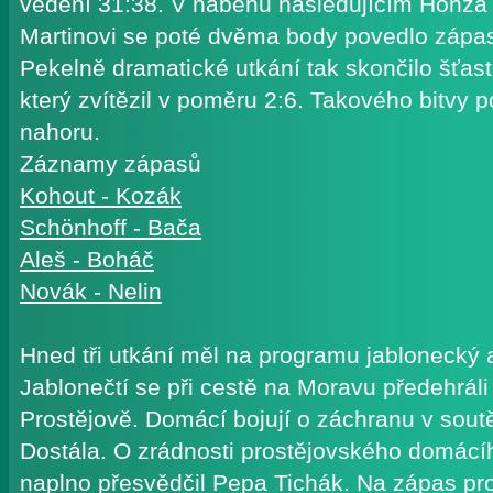
vedení 31:38. V náběhu následujícím Honza
Martinovi se poté dvěma body povedlo zápas
Pekelně dramatické utkání tak skončilo šťastn
který zvítězil v poměru 2:6. Takového bitvy 
nahoru.
Záznamy zápasů
Kohout - Kozák
Schönhoff - Bača
Aleš - Boháč
Novák - Nelin
Hned tři utkání měl na programu jablonecký 
Jablonečtí se při cestě na Moravu předehráli
Prostějově. Domácí bojují o záchranu v soutě
Dostála. O zrádnosti prostějovského domácíh
naplno přesvědčil Pepa Tichák. Na zápas pr