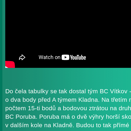
Do čela tabulky se tak dostal tým BC Vítkov 
o dva body před A týmem Kladna. Na třetím 
počtem 15-ti bodů a bodovou ztrátou na dru
BC Poruba. Poruba má o dvě výhry horší skor
v dalším kole na Kladně. Budou to tak přímé 